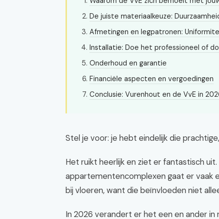
Waarom de VvE zich bemoeit met jouw
De juiste materiaalkeuze: Duurzaamheid
Afmetingen en legpatronen: Uniformitei
Installatie: Doe het professioneel of d
Onderhoud en garantie
Financiële aspecten en vergoedingen
Conclusie: Vurenhout en de VvE in 202
Stel je voor: je hebt eindelijk die pracht
Het ruikt heerlijk en ziet er fantastisch ui
appartementencomplexen gaat er vaak een
bij vloeren, want die beïnvloeden niet all
In 2026 verandert er het een en ander in r