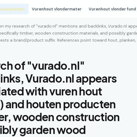
onderplanken
Vurenhout vlondermater
Vurenhout vlonder fund
on my research of "vurado.nl" mentions and backlinks, Vurado.nl ap
cifically timber, wooden construction materials, and possibly gard
ests a brand/product suffix. References point toward hout, planken, 
ch of "vurado.nl"
inks, Vurado.nl appears
iated with vuren hout
) and houten producten
ber, wooden construction
sibly garden wood