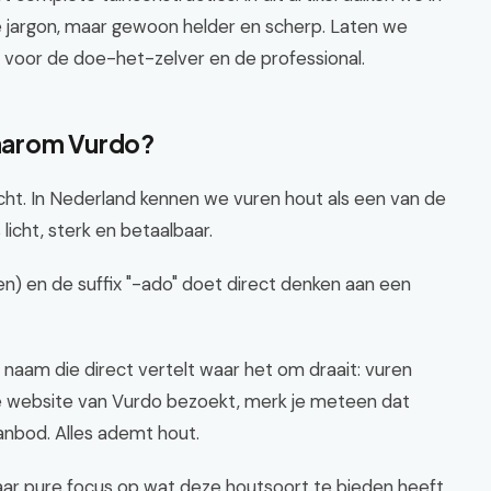
e jargon, maar gewoon helder en scherp. Laten we
t voor de doe-het-zelver en de professional.
aarom Vurdo?
acht. In Nederland kennen we vuren hout als een van de
icht, sterk en betaalbaar.
en) en de suffix "-ado" doet direct denken aan een
n naam die direct vertelt waar het om draait: vuren
e website van Vurdo bezoekt, merk je meteen dat
anbod. Alles ademt hout.
ar pure focus op wat deze houtsoort te bieden heeft.