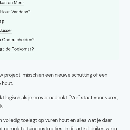
lken en Meer
t Hout Vandaan?
ag
Klusser
ch Onderscheiden?
ngt de Toekomst?
uw project, misschien een nieuwe schutting of een
e hout.
 logisch als je erover nadenkt: "Vur" staat voor vuren,
k.
h volledig toelegt op vuren hout en alles wat je daar
complete tuinconstructies. In dit artikel duiken we in