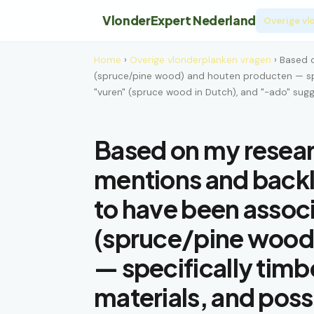
VlonderExpert Nederland
Overige vl
Home
›
Overige vlonderplanken vragen
› Based 
(spruce/pine wood) and houten producten — spe
"vuren" (spruce wood in Dutch), and "-ado" sugg
Based on my resear
mentions and backl
to have been assoc
(spruce/pine wood
— specifically tim
materials, and pos