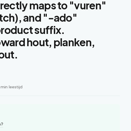
rectly maps to "vuren"
tch), and "-ado"
roduct suffix.
oward hout, planken,
out.
min leestijd
o?