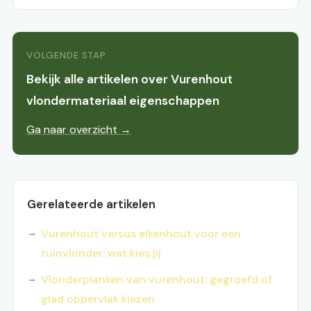
VOLGENDE STAP
Bekijk alle artikelen over Vurenhout
vlondermateriaal eigenschappen
Ga naar overzicht →
Gerelateerde artikelen
Vurenhout versus eikenhout voor een
tuinvlonder: wat kies jij
Vlonderplanken van vurenhout: gegroefd of
glad oppervlak kiezen