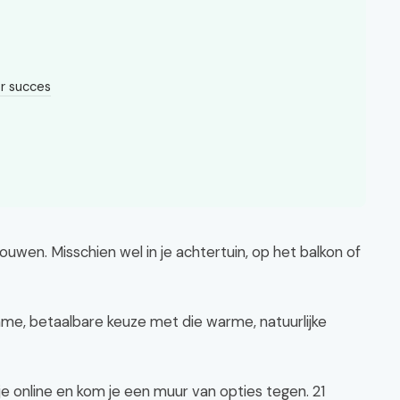
or succes
uwen. Misschien wel in je achtertuin, op het balkon of
me, betaalbare keuze met die warme, natuurlijke
je online en kom je een muur van opties tegen. 21