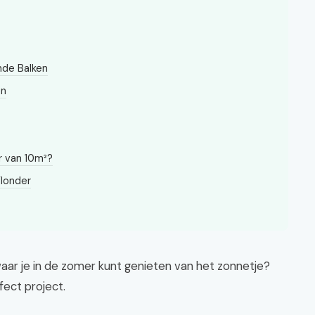
nde Balken
en
r van 10m²?
Vlonder
 waar je in de zomer kunt genieten van het zonnetje?
fect project.