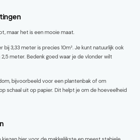
etingen
oot, maar het is een mooie maat.
ij 3,33 meter is precies 10m². Je kunt natuurlijk ook
 2,5 meter. Bedenk goed waar je de vlonder wilt
dom, bijvoorbeeld voor een plantenbak of om
op schaal uit op papier. Dit helpt je om de hoeveelheid
en
e kiezen hier voor de makkelijkste en meest stabiele