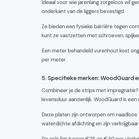
Ideaal voor wie jarenlang zorgeloos wil 
onderkant van de liggers bevestigd.
Ze bieden een fysieke barrière tegen con
kunt ze vastzetten met schroeven, spijker
Een meter behandeld vurenhout kost ong
per meter.
5. Specifieke merken: WoodGuard 
Combineer je de strips met impregnatie?
levensduur aanzienlijk. WoodGuard is e
Deze platen zijn ontworpen om naadloos 
waterdichte afdichting en zijn verkrijgbaar
De prijs ligt tussen €25 en €40 per vier