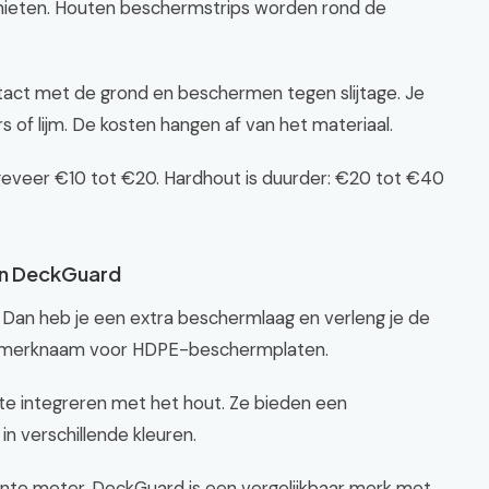
genieten. Houten beschermstrips worden rond de
tact met de grond en beschermen tegen slijtage. Je
s of lijm. De kosten hangen af van het materiaal.
eveer €10 tot €20. Hardhout is duurder: €20 tot €40
en DeckGuard
 Dan heb je een extra beschermlaag en verleng je de
en merknaam voor HDPE-beschermplaten.
te integreren met het hout. Ze bieden een
 in verschillende kleuren.
kante meter. DeckGuard is een vergelijkbaar merk met