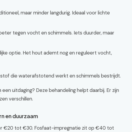
tioneel, maar minder langdurig. Ideaal voor lichte
eter tegen vocht en schimmels. Iets duurder, maar
ijke optie. Het hout ademt nog en reguleert vocht,
stof die waterafstotend werkt en schimmels bestrijdt.
n
een uitdaging? Deze behandeling helpt daarbij. Er zijn
zen verschillen.
rn en duurzaam
er €20 tot €30. Fosfaat-impregnatie zit op €40 tot