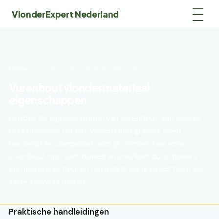
VlonderExpert Nederland
Home
› Vurenhout vlondermateriaal eigenschappen
Vurenhout vlondermateriaal
eigenschappen
Ontdek de eigenschappen van vurenhout: van prijs en
duurzaamheid tot het verschil met grenen, eiken,
hardhout en composiet voor je vlonder. Kies voor
vurenhout met vertrouwen en voorkom dure missers;
een ijzersterke houten terrasgids die je direct helpt de
juiste keuze te maken.
Praktische handleidingen