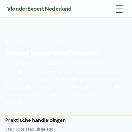
VlonderExpert Nederland
Home
› Vlonder kosten en zelf bouwen
Vlonder kosten en zelf bouwen
Ontdek de exacte vlonder kosten van 2026 en een
duidelijk stappenplan om zelf een vurenhout terras te
bouwen, inclusief offerte vergelijking en bouwpakketten.
Vergelijk direct materialen, arbeid en subsidies om slim
te besparen of je vlonder met vertrouwen zelf te
bouwen.
Praktische handleidingen
Stap voor stap uitgelegd