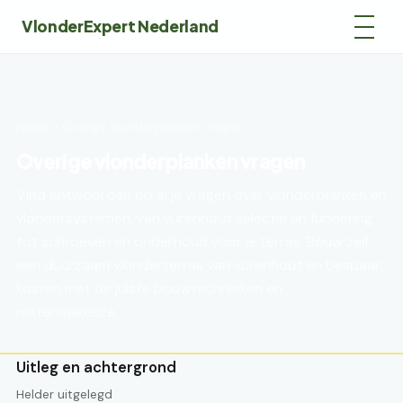
VlonderExpert Nederland
Home
› Overige vlonderplanken vragen
Overige vlonderplanken vragen
Vind antwoorden op al je vragen over vlonderplanken en
vlondersystemen, van vurenhout selectie en fundering
tot schroeven en onderhoud voor je terras. Bouw zelf
een duurzaam vlonderterras van vurenhout en bespaar
kosten met de juiste bouwtechnieken en
materiaalkeuze.
Uitleg en achtergrond
Helder uitgelegd